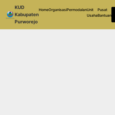
KUD
Home
Organisasi
Permodalan
Unit
Pusat
Kabupaten
Usaha
Bantuan
Purworejo